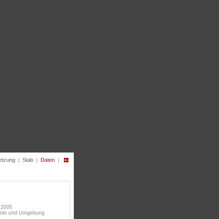
etzung
|
Stab
|
Daten
|