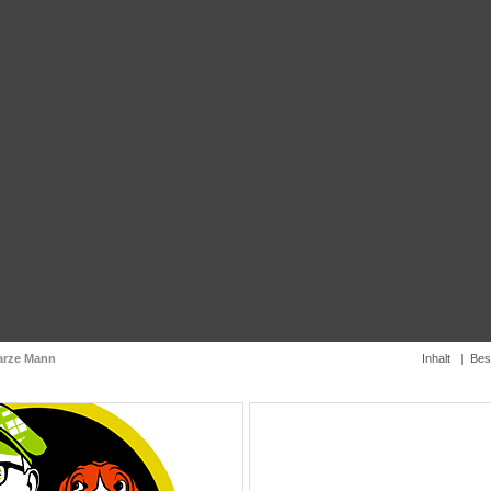
arze Mann
Inhalt
|
Bes