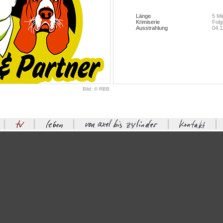
Länge
5 Mi
Krimiserie
Folg
Ausstrahlung
04.1
Bild: © RBB