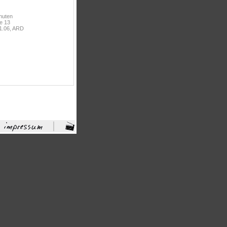
nuten
e 13
1.06, ARD